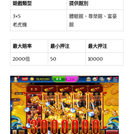
遊戲類型
提供館別
3×5
體驗館、尊榮館、富豪
老虎機
館
最大賠率
最小押注
最大押注
2000倍
50
10000