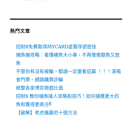
熱門文章
招財8免費取得MYCARD虛寶序號密技
捕魚機攻略：看懂補魚大小事，不再傻傻餵魚又放
魚
不管你有沒有被騙，都請一定要看這篇 ！！！演唱
會門票、網路購票詐騙
統整各家博弈遊戲比值
招財8 教你捕魚達人攻略和技巧！如何捕獲更大的
魚和獲得更高分!!
【破解】老虎機贏的十個方法