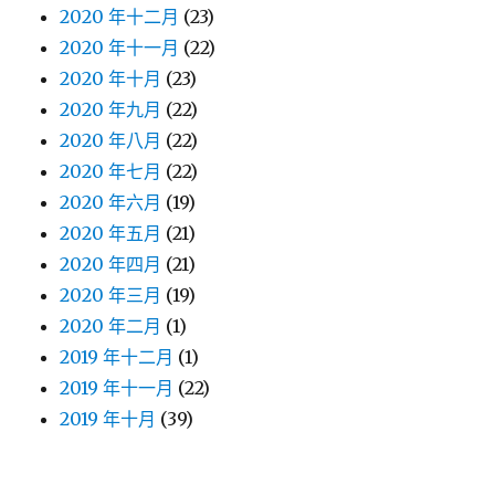
2020 年十二月
(23)
2020 年十一月
(22)
2020 年十月
(23)
2020 年九月
(22)
2020 年八月
(22)
2020 年七月
(22)
2020 年六月
(19)
2020 年五月
(21)
2020 年四月
(21)
2020 年三月
(19)
2020 年二月
(1)
2019 年十二月
(1)
2019 年十一月
(22)
2019 年十月
(39)