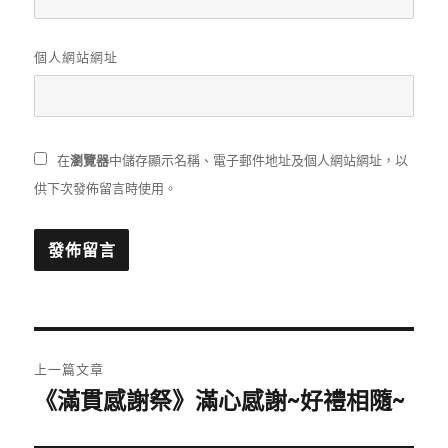
個人網站網址
在
瀏覽器
中儲存顯示名稱、電子郵件地址及個人網站網址，以
供下次發佈留言時使用。
文
上一篇文章
章
《滿貫感謝祭》滿心感謝~好禮相隨~
上
一
導