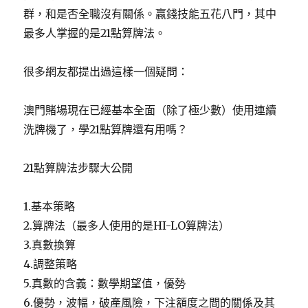
群，和是否全職沒有關係。贏錢技能五花八門，其中
最多人掌握的是21點算牌法。
很多網友都提出過這樣一個疑問：
澳門賭場現在已經基本全面（除了極少數）使用連續
洗牌機了，學21點算牌還有用嗎？
21點算牌法步驟大公開
1.基本策略
2.算牌法（最多人使用的是HI-LO算牌法）
3.真數換算
4.調整策略
5.真數的含義：數學期望值，優勢
6.優勢，波幅，破產風險，下注額度之間的關係及其