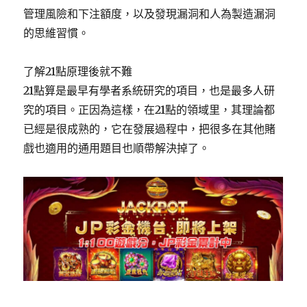
管理風險和下注額度，以及發現漏洞和人為製造漏洞
的思維習慣。
了解21點原理後就不難
21點算是最早有學者系統研究的項目，也是最多人研
究的項目。正因為這樣，在21點的領域里，其理論都
已經是很成熟的，它在發展過程中，把很多在其他賭
戲也適用的通用題目也順帶解決掉了。