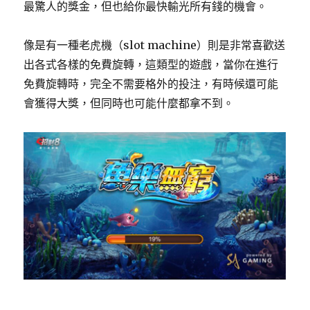
最驚人的獎金，但也給你最快輸光所有錢的機會。
像是有一種老虎機（slot machine）則是非常喜歡送
出各式各樣的免費旋轉，這類型的遊戲，當你在進行
免費旋轉時，完全不需要格外的投注，有時候還可能
會獲得大獎，但同時也可能什麼都拿不到。