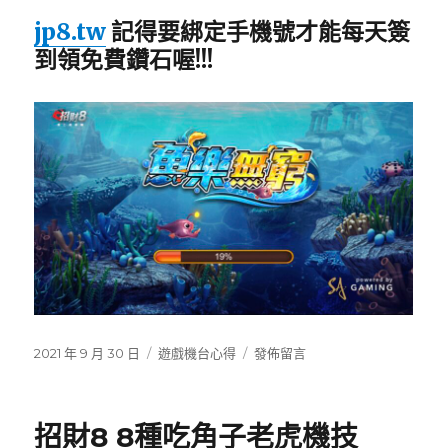
jp8.tw
記得要綁定手機號才能每天簽
到領免費鑽石喔!!!
發
2021 年 9 月 30 日
分
遊戲機台心得
在
發佈留言
佈
類
〈招
日
財
期:
8
招財8 8種吃角子老虎機技
13