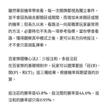
雖然單就機率學來看，每一次開牌都視為獨立事件，
並不會因為過去都開莊或開閒，而增加未來開莊或閒
的機率；但長久以來，看路法一向是職業玩家最常用
的方法，必要時也不失為一項參考指標。當你學會看
路，懂得觀察其中模式之後，更可以有方向地投注，
才不會只是胡亂揮拳。
百家樂穩賺心法2：少投注和，多投注莊
在百家樂的基礎規則中，玩家可以選擇要投「莊(B)、
閒(P)、和(T)」這三種結果。根據機率與期望值的計
算，
投注莊的勝率是45.8%、投注閒的勝率是44.6%、投
注和的勝率卻只有0.95%。