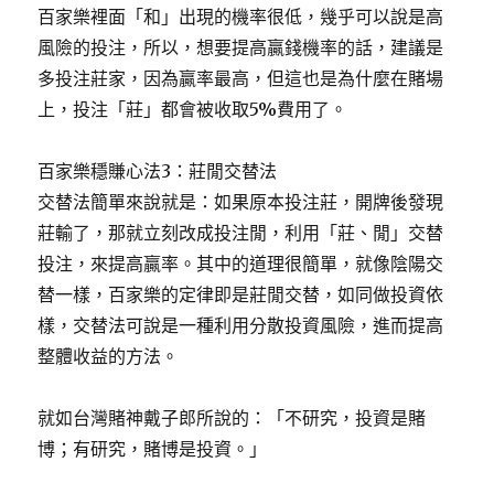
百家樂裡面「和」出現的機率很低，幾乎可以說是高
風險的投注，所以，想要提高贏錢機率的話，建議是
多投注莊家，因為贏率最高，但這也是為什麼在賭場
上，投注「莊」都會被收取5%費用了。
百家樂穩賺心法3：莊閒交替法
交替法簡單來說就是：如果原本投注莊，開牌後發現
莊輸了，那就立刻改成投注閒，利用「莊、閒」交替
投注，來提高贏率。其中的道理很簡單，就像陰陽交
替一樣，百家樂的定律即是莊閒交替，如同做投資依
樣，交替法可說是一種利用分散投資風險，進而提高
整體收益的方法。
就如台灣賭神戴子郎所說的：「不研究，投資是賭
博；有研究，賭博是投資。」