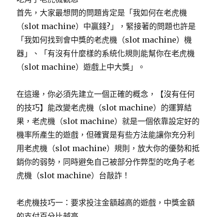
首先，大家最想問的問題肯定是「我如何在老虎機
（slot machine）中贏錢?」，緊接著的問題也許是
「我如何找到會中獎的老虎機（slot machine）機
器」、「有沒有什麼樣的系統化規則能幫你在老虎機
（slot machine）遊戲上中大獎」。
在這邊，你必須先建立一個正確的概念，【沒有任何
的技巧】能改變老虎機（slot machine）的運算結
果，老虎機（slot machine）就是一個依靠設定好的
機率所產生的遊戲，但確實是有些方法能讓你充分利
用老虎機（slot machine）規則，放大你的優勢和抵
銷你的弱勢，同時避免自己被部分作弊型的吃角子老
虎機（slot machine）台敲詐！
老虎機技巧一：要求投注金額越高的遊戲，中獎金額
的支付百分比越高