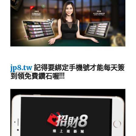
基
礎
3
招
讓
你
穩
穩
賺〉
jp8.tw
記得要綁定手機號才能每天簽
到領免費鑽石喔!!!