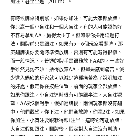
加注，甚至全進（All In）。
有時候牌桌特別緊，如果你加注，可能大家都放牌，
你只贏一個小盲注和一個大盲注。有的人可能認為好
不容易拿到AA，贏得太少了。但如果你採用延遲打
法，翻牌前只是跟注，如果有5－6個玩家看翻牌，那
麼翻牌後你要隨時準備放牌，否則有可能輸得很慘。
而一般情況下，普通的牌手是很難放下AA的，一些好
手雖然見勢不妙，捨得放棄AA，但還是感到痛苦。減
少進入鍋底的玩家就可以減少這種痛苦為了說明加注
的好處，假定你在按鈕位置，前面的玩家全部放牌。
如果你跟注，小盲注這時很有可能跟半注，大盲注觀
望，AA對2個對手，假如翻牌後，兩個玩家都沒有翻
中，他們觀望，你下注，他們全放牌，你贏2注。如果
你加注，小盲注要跟就得跟1注半，這時它可能放牌，
大盲注假如跟注，翻牌後，假定對大盲注沒有幫助，