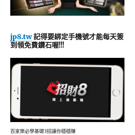
（上）〉
jp8.tw
記得要綁定手機號才能每天簽
到領免費鑽石喔!!!
百家樂必學基礎3招讓你穩穩賺