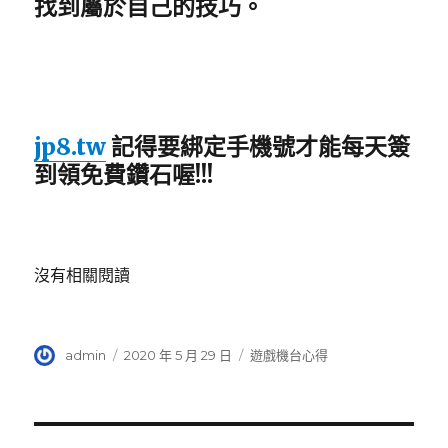
找到屬於自己的技巧。
jp8.tw
記得要綁定手機號才能每天簽
到領免費鑽石喔!!!
沒有相關閱讀
作
admin
發
2020 年 5 月 29 日
分
遊戲機台心得
者
佈
類
日
期: