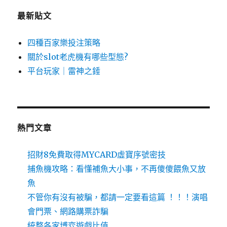
最新貼文
四種百家樂投注策略
關於slot老虎機有哪些型態?
平台玩家｜雷神之錘
熱門文章
招財8免費取得MYCARD虛寶序號密技
捕魚機攻略：看懂補魚大小事，不再傻傻餵魚又放
魚
不管你有沒有被騙，都請一定要看這篇 ！！！演唱
會門票、網路購票詐騙
統整各家博弈遊戲比值