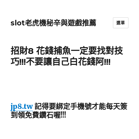
slot老虎機秘辛與遊戲推薦
選單
招財8 花錢捕魚一定要找對技
巧!!!不要讓自己白花錢阿!!!
jp8.tw
記得要綁定手機號才能每天簽
到領免費鑽石喔!!!