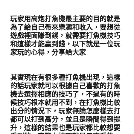
玩家用高炮打魚機最主要的目的就是
為了給自己帶來樂趣和收入，要想從
遊戲裡面賺到錢，就需要打魚機技巧
和這樣才能贏到錢，以下就是一位玩
家玩的心得，分享給大家
其實現在有很多種打魚機出現，這樣
的話玩家就可以根據自己喜歡的打魚
機去選擇相應的技巧了，不過有的時
候技巧根本就用不到，在打魚機比較
出分的情況下，玩家無論怎麼樣去打
都可以打到高分，並且是瞬間得到提
升，這樣的結果也是玩家都比較想要