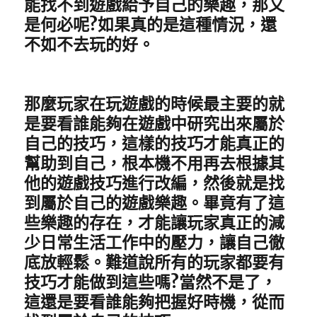
能找不到遊戲給予自己的樂趣，那又
是何必呢?如果真的是這種情況，還
不如不去玩的好。
那麼玩家在玩遊戲的時候最主要的就
是要看誰能夠在遊戲中研究出來屬於
自己的技巧，這樣的技巧才能真正的
幫助到自己，根本機不用再去根據其
他的遊戲技巧進行改編，然後就是找
到屬於自己的遊戲樂趣。畢竟有了這
些樂趣的存在，才能讓玩家真正的減
少日常生活工作中的壓力，讓自己徹
底放輕鬆。難道說所有的玩家都要有
技巧才能做到這些嗎?當然不是了，
這還是要看誰能夠把握好時機，從而