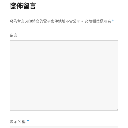
發佈留言
發佈留言必須填寫的電子郵件地址不會公開。
必填欄位標示為
*
留言
顯示名稱
*