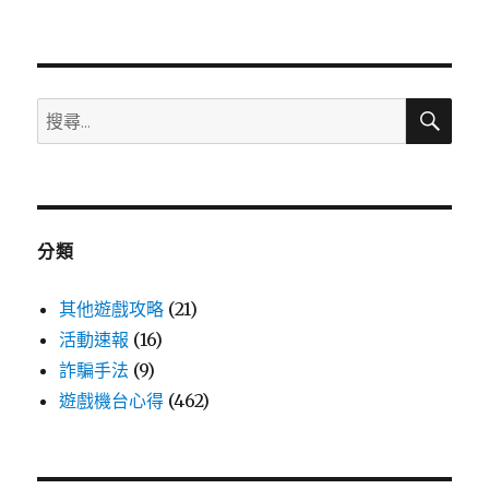
搜
搜
尋
尋:
分類
其他遊戲攻略
(21)
活動速報
(16)
詐騙手法
(9)
遊戲機台心得
(462)