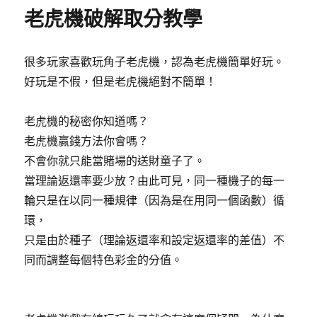
大
老虎機破解取分教學
亨
機
台
很多玩家喜歡玩角子老虎機，認為老虎機簡單好玩。
推
薦
好玩是不假，但是老虎機絕對不簡單！
–
包
老虎機的秘密你知道嗎？
青
天〉
老虎機贏錢方法你會嗎？
不會你就只能當賭場的送財童子了。
當理論返還率要少放？由此可見，同一種機子的每一
輪只是在以同一種規律（因為是在用同一個函數）循
環，
只是由於種子（理論返還率和設定返還率的差值）不
同而調整每個特色彩金的分值。