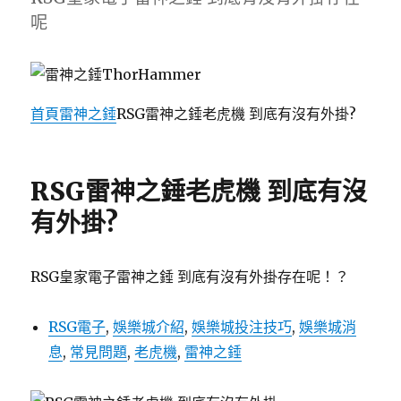
之
呢
錘〉
首頁雷神之錘
RSG雷神之錘老虎機 到底有沒有外掛?
RSG雷神之錘老虎機 到底有沒
有外掛?
RSG皇家電子雷神之錘 到底有沒有外掛存在呢！？
RSG電子
,
娛樂城介紹
,
娛樂城投注技巧
,
娛樂城消
息
,
常見問題
,
老虎機
,
雷神之錘