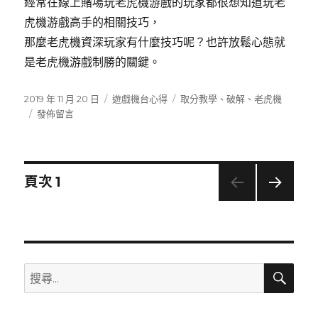
經常在線上賭場玩老虎機游戲的玩家都很想知道玩老
虎機游戲高手的相關技巧，
那麼老虎機資深玩家有什麼技巧呢？也許放鬆心態就
是老虎機游戲制勝的關鍵。
發
2019 年 11 月 20 日
分
遊戲機台心得
標
取分教學
、
破解
、
老虎機
佈
在
發佈留言
類
籤
日
〈老
期:
虎
機
破
文
頁次
1
解
取
下一
章
分
頁
教
導
學〉
搜
搜
覽
尋
尋: