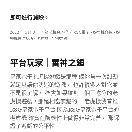
即可進行消除。
發
2023 年 5 月 8 日
分
遊戲機台心得
標
RSG電子
、
娛樂城介紹
、
娛
佈
樂城投注技巧
、
老虎機
類
、
雷神之錘
籤
日
期:
平台玩家｜雷神之錘
皇家電子老虎機遊戲是那種 讓你嘗一次甜頭
就足以讓你沈迷的遊戲， 也許很多人對它並
不是很了解， 確實如果碰到一個正吃分的老
虎機遊戲，那是相當無趣的， 老虎機我首推
RSG皇家電子平台 因為RSG皇家電子平台的
老虎機 確實在隨機性上做得非常完善， 那保
證了遊戲的公平性。