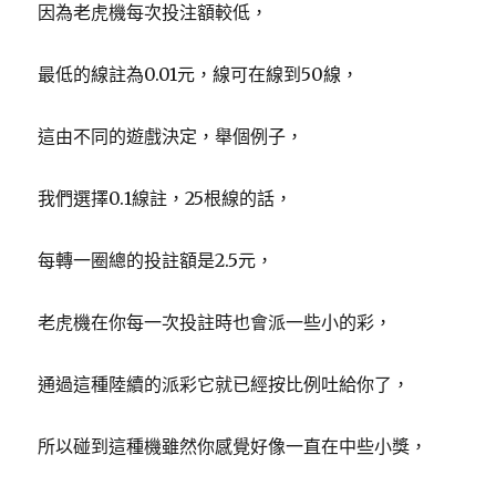
因為老虎機每次投注額較低，
最低的線註為0.01元，線可在線到50線，
這由不同的遊戲決定，舉個例子，
我們選擇0.1線註，25根線的話，
每轉一圈總的投註額是2.5元，
老虎機在你每一次投註時也會派一些小的彩，
通過這種陸續的派彩它就已經按比例吐給你了，
所以碰到這種機雖然你感覺好像一直在中些小獎，