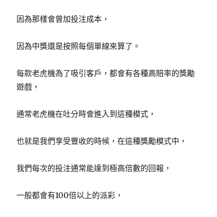
因為那樣會曾加投注成本，
因為中獎還是按照每個單線來算了。
每款老虎機為了吸引客戶，都會有各種高賠率的獎勵
遊戲，
通常老虎機在吐分時會進入到這種模式，
也就是我們享受豐收的時候，在這種獎勵模式中，
我們每次的投注通常能達到極高倍數的回報，
一般都會有100倍以上的派彩，