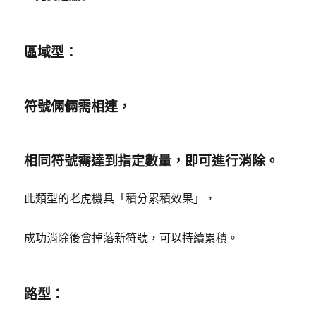
區域型：
符號倆倆需相連，
相同符號需達到指定數量，即可進行消除。
此類型的老虎機具「積分累積效果」，
成功消除後會掉落新符號，可以持續累積。
路型：