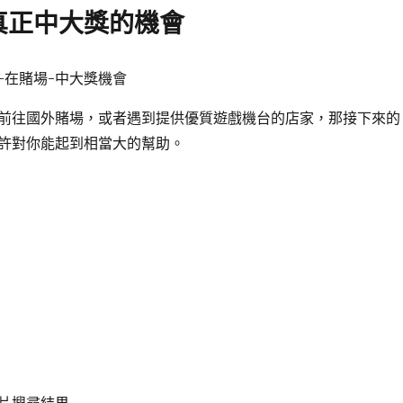
真正中大獎的機會
前往國外賭場，或者遇到提供優質遊戲機台的店家，那接下來的
許對你能起到相當大的幫助。
角子老虎！如何在賭場中找出中大獎的機會〉