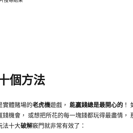
虎機設計〉
十個方法
是實體賭場的
老虎機
遊戲，
能贏錢總是最開心的
！ 
贏錢機會， 或想把所花的每一塊錢都玩得最盡情， 
玩法十大
破解
竅門就非常有效了：