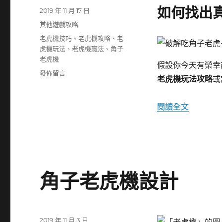
如何找出
發
2019 年 11 月 17 日
佈
分
其他遊戲攻略
日
類
標
老虎機技巧
、
老虎機攻略
、
老
期:
籤
虎機玩法
、
老虎機贏法
、
角子
老虎機
假設你今天有榮幸
在
發佈留言
老虎機玩法攻略
或
〈破
解
吃
閱讀全文
〈破解吃
角
子
老
虎！
如
何
角子老虎機設計
在
賭
場
中
找
發
2019 年 11 月 3 日