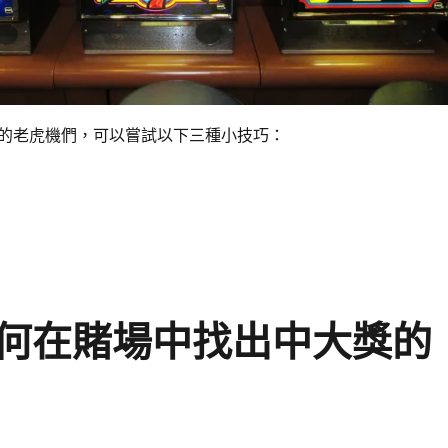
的老虎機們，可以嘗試以下三種小技巧：
技巧】吃角子老虎玩法，娛樂場玩法技巧〉
何在賭場中找出中大獎的