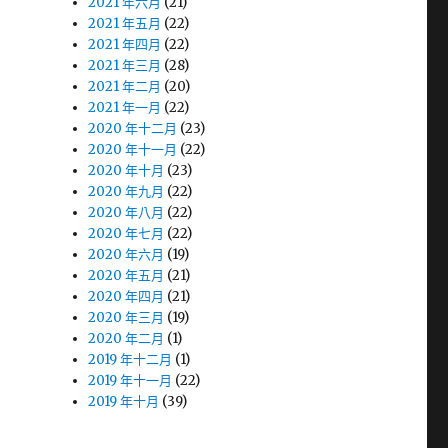
2021 年六月
(21)
2021 年五月
(22)
2021 年四月
(22)
2021 年三月
(28)
2021 年二月
(20)
2021 年一月
(22)
2020 年十二月
(23)
2020 年十一月
(22)
2020 年十月
(23)
2020 年九月
(22)
2020 年八月
(22)
2020 年七月
(22)
2020 年六月
(19)
2020 年五月
(21)
2020 年四月
(21)
2020 年三月
(19)
2020 年二月
(1)
2019 年十二月
(1)
2019 年十一月
(22)
2019 年十月
(39)