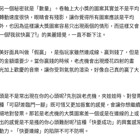
另一個秘密就是「數量」。卷軸上大小獎的圖案其實並不是平均
轉動速度很快，眼睛會有殘影，讓你覺得所有圖案應該是平均
外，也因為這樣讓大獎圖案容易只出現兩個的情形，而這樣又會
一個!我就快贏了!」的美麗錯覺，一直不斷下注。
美好面具叫做「假贏」，是指玩家雖然連成線、贏到錢了，但是
的金額還要少。當你贏錢的時候，老虎機會出現煙花四射的畫
光加上歡慶的音樂，讓你受到氣氛的渲染，好像自己真的贏了大
頭是不是常出現在你的心頭呢?先別說老虎機，夾娃娃時、對發
種「可惡!差臨門一腳」既可惜又更加振奮的感覺，會讓你想繼
細地對發票。那若是老虎機的大獎圖案差一個或是在連線的上或
出的感覺是不是搔的你心頭難耐呢?這種「快要成功」的興奮感
動力。「快要連線」的陷阱不可不防啊。