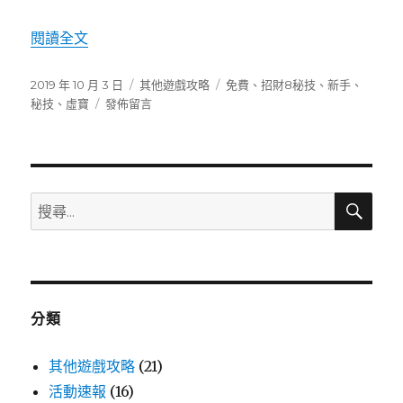
閱讀全文
〈招財8新手不可不知秘技〉
發
2019 年 10 月 3 日
分
其他遊戲攻略
標
免費
、
招財8秘技
、
新手
、
佈
秘技
、
虛寶
在
發佈留言
類
籤
日
〈招
期:
財
8
新
手
搜
搜
尋
不
尋:
可
不
知
秘
技〉
分類
其他遊戲攻略
(21)
活動速報
(16)