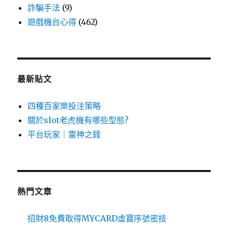
詐騙手法
(9)
遊戲機台心得
(462)
最新貼文
四種百家樂投注策略
關於slot老虎機有哪些型態?
平台玩家｜雷神之錘
熱門文章
招財8免費取得MYCARD虛寶序號密技