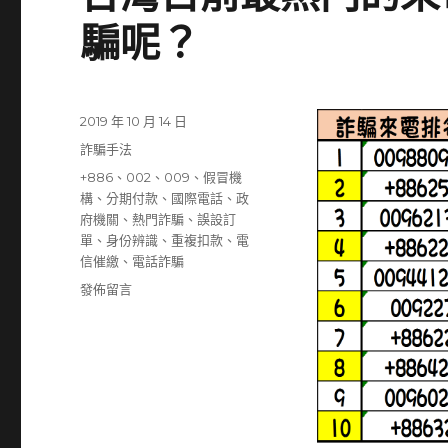
騙呢？
發
2019 年 10 月 14 日
佈
分
詐騙手法
日
類
標
+886
、
002
、
009
、
假冒機
期:
籤
構
、
分期付款
、
國際電話
、
政
府機關
、
熱門詐騙
、
誤設訂
單
、
身份辨識
、
重複扣款
、
電
信催繳
、
電話詐騙
在
發佈留言
〈台
灣
目
前
最
熱
門