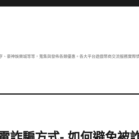
亨、豪神娛樂城等等，蒐集與發佈各類優惠。各大平台遊戲幣商交流服務實際
電詐騙方式- 如何避免被