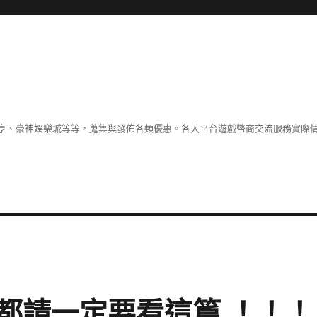
亨、豪神娛樂城等等，蒐集與發佈各類優惠。各大平台遊戲幣商交流服務實際
都請一定要看這篇 ！！！